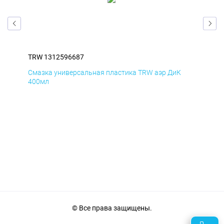
TRW 1312596687
TRW
Смазка универсальная пластика TRW аэр ДиК
Сма
400мл
40
© Все права защищены.