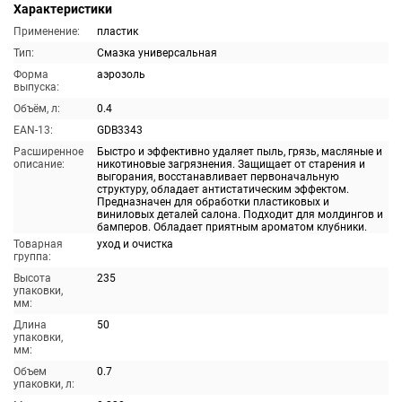
Характеристики
Применение:
пластик
Тип:
Смазка универсальная
Форма
аэрозоль
выпуска:
Объём, л:
0.4
EAN-13:
GDB3343
Расширенное
Быстро и эффективно удаляет пыль, грязь, масляные и
описание:
никотиновые загрязнения. Защищает от старения и
выгорания, восстанавливает первоначальную
структуру, обладает антистатическим эффектом.
Предназначен для обработки пластиковых и
виниловых деталей салона. Подходит для молдингов и
бамперов. Обладает приятным ароматом клубники.
Товарная
уход и очистка
группа:
Высота
235
упаковки,
мм:
Длина
50
упаковки,
мм:
Объем
0.7
упаковки, л: