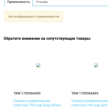
Применимость
Отзывы
Нет информации о применимости
Обратите внимание на сопутствующие товары:
TRW 1709594495
TRW 1709594495
Смазка универсальная
Смазка универсальна
пластика TRW аэр БмД 400мл
пластика TRW аэр ДиК