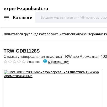
expert-zapchasti.ru
Каталоги
ЛК
Каталоги групп
Ред.каталоги
Wh-каталоги
Carbase
Сторонние к
TRW
GDB1128S
Смазка универсальная пластика TRW аэр Ароматная 40
О бренде TRW
0 оценок