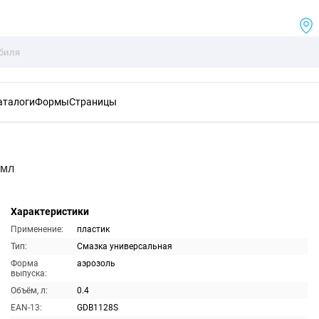
аталоги
Формы
Страницы
0мл
Характеристики
Применение:
пластик
Тип:
Смазка универсальная
Форма
аэрозоль
выпуска:
Объём, л:
0.4
EAN-13:
GDB1128S