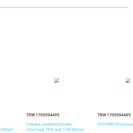
TRW 1709594495
TRW 1709594495
я
Смазка универсальная
АНТИФРИЗ красны
 400мл
пластика TRW аэр ПхВ 400мл