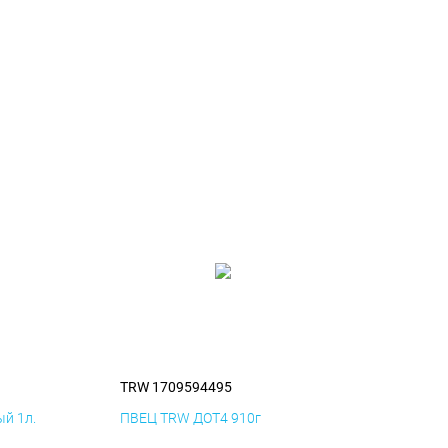
TRW 1709594495
й 1л.
ПВЕЦ TRW ДОТ4 910г