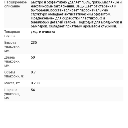
Расширенное
Быстро и эффективно удаляет пыль, грязь, масляные и
описание:
никотиновые загрязнения. Защищает от старения и
выгорания, восстанавливает первоначальную
структуру, обладает антистатическим эффектом.
Предназначен для обработки пластиковых и
виниловых деталей салона. Подходит для молдингов и
бамперов. Обладает приятным ароматом клубники.
Товарная
уход и очистка
группа:
Высота
235
упаковки,
мм:
Длина
50
упаковки,
мм:
Объем
0.7
упаковки, л:
Масса, кг:
0.238
Ширина
54
упаковки,
мм: