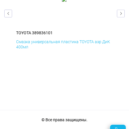
TOYOTA 389836101
TOY
БмД
Смазка универсальная пластика TOYOTA аэр ДиК
Сма
400мл
40
© Все права защищены.