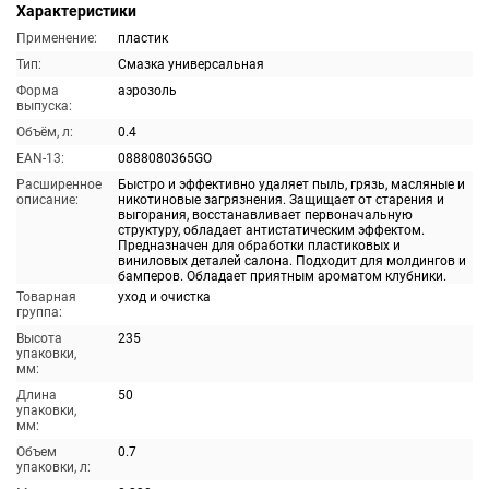
Характеристики
Применение:
пластик
Тип:
Смазка универсальная
Форма
аэрозоль
выпуска:
Объём, л:
0.4
EAN-13:
0888080365GO
Расширенное
Быстро и эффективно удаляет пыль, грязь, масляные и
описание:
никотиновые загрязнения. Защищает от старения и
выгорания, восстанавливает первоначальную
структуру, обладает антистатическим эффектом.
Предназначен для обработки пластиковых и
виниловых деталей салона. Подходит для молдингов и
бамперов. Обладает приятным ароматом клубники.
Товарная
уход и очистка
группа:
Высота
235
упаковки,
мм:
Длина
50
упаковки,
мм:
Объем
0.7
упаковки, л: