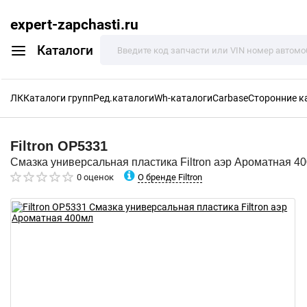
expert-zapchasti.ru
Каталоги
ЛК
Каталоги групп
Ред.каталоги
Wh-каталоги
Carbase
Сторонние к
Filtron
OP5331
Смазка универсальная пластика Filtron аэр Ароматная 4
О бренде Filtron
0 оценок