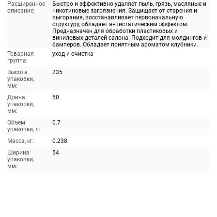
Расширенное
Быстро и эффективно удаляет пыль, грязь, масляные и
описание:
никотиновые загрязнения. Защищает от старения и
выгорания, восстанавливает первоначальную
структуру, обладает антистатическим эффектом.
Предназначен для обработки пластиковых и
виниловых деталей салона. Подходит для молдингов и
бамперов. Обладает приятным ароматом клубники.
Товарная
уход и очистка
группа:
Высота
235
упаковки,
мм:
Длина
50
упаковки,
мм:
Объем
0.7
упаковки, л:
Масса, кг:
0.238
Ширина
54
упаковки,
мм: