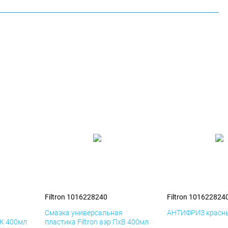
Filtron 1016228240
Filtron 101622824
я
Смазка универсальная
АНТИФРИЗ красны
иК 400мл
пластика Filtron аэр ПхВ 400мл