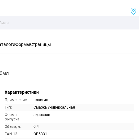
аталоги
Формы
Страницы
00мл
Характеристики
Применение:
пластик
Тип:
Смазка универсальная
Форма
аэрозоль
выпуска:
Объём, л:
0.4
EAN-13:
OP5331