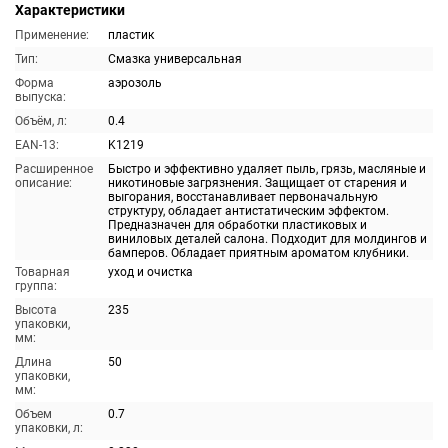
Характеристики
Применение:
пластик
Тип:
Смазка универсальная
Форма
аэрозоль
выпуска:
Объём, л:
0.4
EAN-13:
K1219
Расширенное
Быстро и эффективно удаляет пыль, грязь, масляные и
описание:
никотиновые загрязнения. Защищает от старения и
выгорания, восстанавливает первоначальную
структуру, обладает антистатическим эффектом.
Предназначен для обработки пластиковых и
виниловых деталей салона. Подходит для молдингов и
бамперов. Обладает приятным ароматом клубники.
Товарная
уход и очистка
группа:
Высота
235
упаковки,
мм:
Длина
50
упаковки,
мм:
Объем
0.7
упаковки, л: