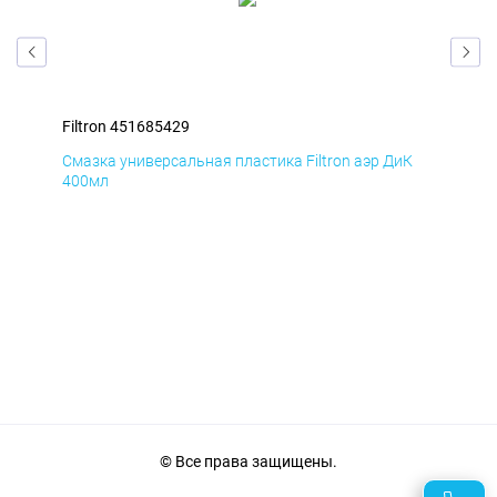
Filtron 451685429
Fil
Д
Смазка универсальная пластика Filtron аэр ДиК
Сма
400мл
40
© Все права защищены.