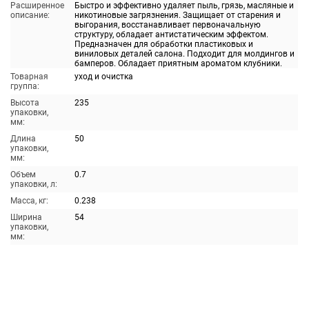
Расширенное
Быстро и эффективно удаляет пыль, грязь, масляные и
описание:
никотиновые загрязнения. Защищает от старения и
выгорания, восстанавливает первоначальную
структуру, обладает антистатическим эффектом.
Предназначен для обработки пластиковых и
виниловых деталей салона. Подходит для молдингов и
бамперов. Обладает приятным ароматом клубники.
Товарная
уход и очистка
группа:
Высота
235
упаковки,
мм:
Длина
50
упаковки,
мм:
Объем
0.7
упаковки, л:
Масса, кг:
0.238
Ширина
54
упаковки,
мм: