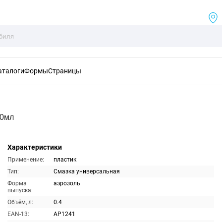
аталоги
Формы
Страницы
00мл
Характеристики
Применение:
пластик
Тип:
Смазка универсальная
Форма
аэрозоль
выпуска:
Объём, л:
0.4
EAN-13:
AP1241