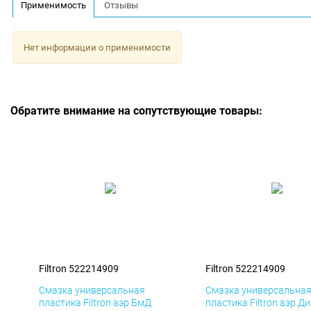
Применимость
Отзывы
Нет информации о применимости
Обратите внимание на сопутствующие товары:
Filtron 522214909
Filtron 522214909
Смазка универсальная
Смазка универсальна
пластика Filtron аэр БмД
пластика Filtron аэр Д