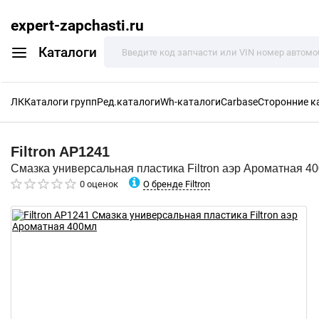
expert-zapchasti.ru
Каталоги
ЛК
Каталоги групп
Ред.каталоги
Wh-каталоги
Carbase
Сторонние к
Filtron
AP1241
Смазка универсальная пластика Filtron аэр Ароматная 4
О бренде Filtron
0 оценок