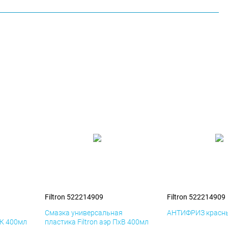
Filtron 522214909
Filtron 522214909
я
Смазка универсальная
АНТИФРИЗ красны
иК 400мл
пластика Filtron аэр ПхВ 400мл