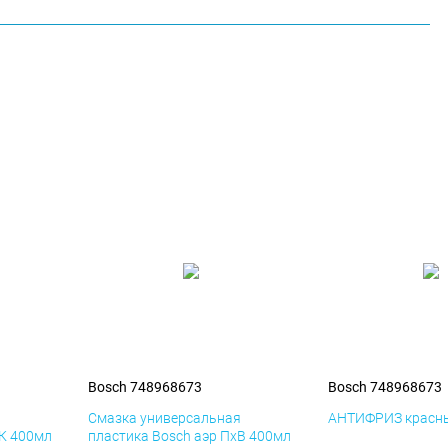
Bosch 748968673
Bosch 748968673
я
Смазка универсальная
АНТИФРИЗ красны
иК 400мл
пластика Bosch аэр ПхВ 400мл