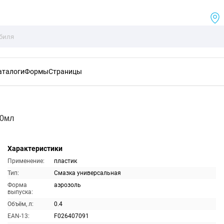
аталоги
Формы
Страницы
00мл
Характеристики
Применение:
пластик
Тип:
Смазка универсальная
Форма
аэрозоль
выпуска:
Объём, л:
0.4
EAN-13:
F026407091