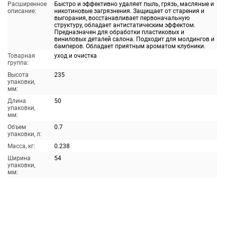
Расширенное
Быстро и эффективно удаляет пыль, грязь, масляные и
описание:
никотиновые загрязнения. Защищает от старения и
выгорания, восстанавливает первоначальную
структуру, обладает антистатическим эффектом.
Предназначен для обработки пластиковых и
виниловых деталей салона. Подходит для молдингов и
бамперов. Обладает приятным ароматом клубники.
Товарная
уход и очистка
группа:
Высота
235
упаковки,
мм:
Длина
50
упаковки,
мм:
Объем
0.7
упаковки, л:
Масса, кг:
0.238
Ширина
54
упаковки,
мм: