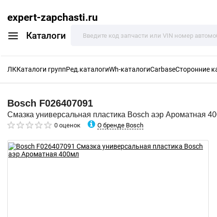
expert-zapchasti.ru
Каталоги
ЛК
Каталоги групп
Ред.каталоги
Wh-каталоги
Carbase
Сторонние к
Bosch
F026407091
Смазка универсальная пластика Bosch аэр Ароматная 4
О бренде Bosch
0 оценок