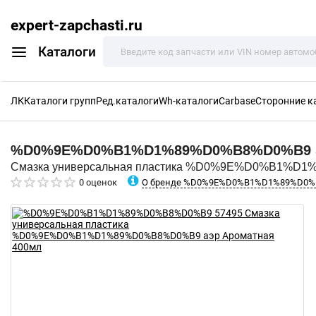
expert-zapchasti.ru
Каталоги
ЛК
Каталоги групп
Ред.каталоги
Wh-каталоги
Carbase
Сторонние к
%D0%9E%D0%B1%D1%89%D0%B8%D0%B9
Смазка универсальная пластика %D0%9E%D0%B1%D1
О бренде %D0%9E%D0%B1%D1%89%D0
0 оценок