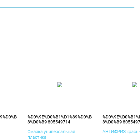
89%D0%B
%D0%9E%D0%B1%D1%89%D0%B
%D0%9E%D0%B1%
8%D0%B9 805549714
8%D0%B9 805549
я
Смазка универсальная
АНТИФРИЗ красны
пластика