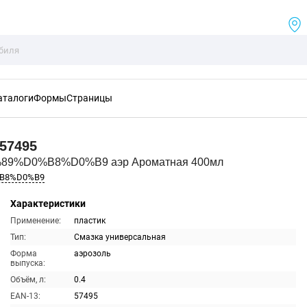
аталоги
Формы
Страницы
57495
%89%D0%B8%D0%B9 аэр Ароматная 400мл
%B8%D0%B9
Характеристики
Применение:
пластик
Тип:
Смазка универсальная
Форма
аэрозоль
выпуска:
Объём, л:
0.4
EAN-13:
57495