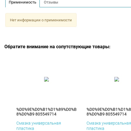
Применимость
Отзывы
Нет информации о применимости
Обратите внимание на сопутствующие товары:
%D0%9E%D0%B1%D1%89%D0%B
%D0%9E%D0%B1%D1%
8%D0%B9 805549714
8%D0%B9 805549714
Смазка универсальная
Смазка универсальна
пластика
пластика