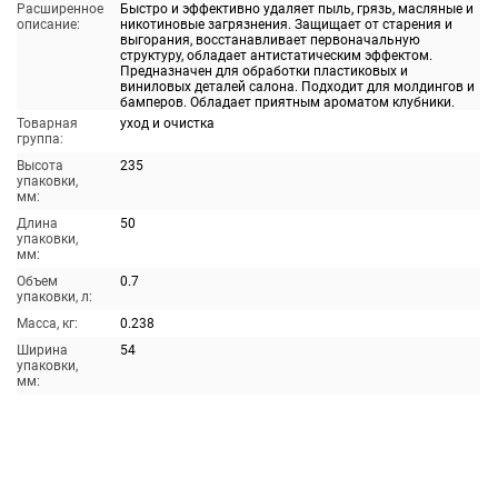
Расширенное
Быстро и эффективно удаляет пыль, грязь, масляные и
описание:
никотиновые загрязнения. Защищает от старения и
выгорания, восстанавливает первоначальную
структуру, обладает антистатическим эффектом.
Предназначен для обработки пластиковых и
виниловых деталей салона. Подходит для молдингов и
бамперов. Обладает приятным ароматом клубники.
Товарная
уход и очистка
группа:
Высота
235
упаковки,
мм:
Длина
50
упаковки,
мм:
Объем
0.7
упаковки, л:
Масса, кг:
0.238
Ширина
54
упаковки,
мм: