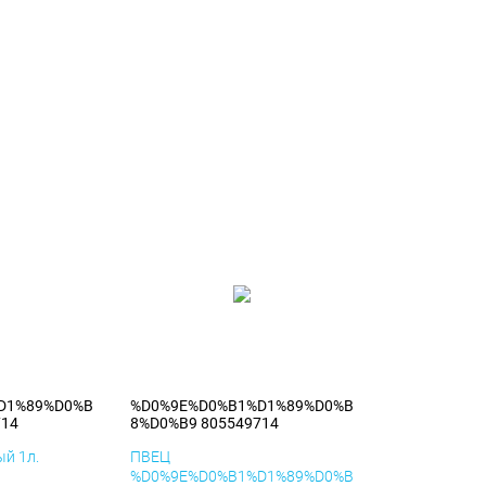
D1%89%D0%B
%D0%9E%D0%B1%D1%89%D0%B
714
8%D0%B9 805549714
й 1л.
ПВЕЦ
%D0%9E%D0%B1%D1%89%D0%B