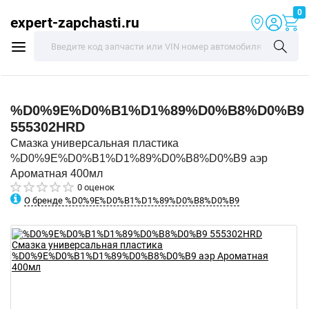
0
expert-zapchasti.ru
%D0%9E%D0%B1%D1%89%D0%B8%D0%B9
555302HRD
Смазка универсальная пластика
%D0%9E%D0%B1%D1%89%D0%B8%D0%B9 аэр
Ароматная 400мл
0 оценок
О бренде %D0%9E%D0%B1%D1%89%D0%B8%D0%B9