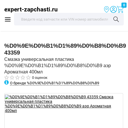
0
expert-zapchasti.ru
%D0%9E%D0%B1%D1%89%D0%B8%D0%B9
43359
Смазка универсальная пластика
%D0%9E%D0%B1%D1%89%D0%B8%D0%B9 аэр
Ароматная 400мл
0 оценок
О бренде %D0%9E%D0%B1%D1%89%D0%B8%D0%B9