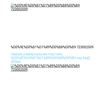
%D0%9E%D0%B1%D1%89%D0%B8%D0%B9 723002509
Смазка универсальная пластика
%D0%9E%D0%B1%D1%89%D0%B8%D0%B9 аэр БмД
400мл