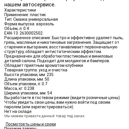
нашем автосервисе.
Характеристики
Применение:
пластик
Тип:
Смазка универсальная
Форма выпуска:
аэрозоль
Объём, л:
0.4
EAN-13:
2630002502
Расширенное описание:
Быстро и эффективно удаляет пыль,
грязь, масляные и никотиновые загрязнения. Защищает от
старения и выгорания, восстанавливает первоначальную
структуру, обладает антистатическим эффектом.
Предназначен для обработки пластиковых и виниловых
деталей салона. Подходит для молдингов и бамперов.
Обладает приятным ароматом клубники.
Товарная группа:
уход и очистка
Высота упаковки, мм:
235
Длина упаковки, мм:
50
Объем упаковки, л:
0.7
Масса, кг:
0.238
Ширина упаковки, мм:
54
Вы работаете в гостевом режиме (видите розничные цены).
Чтобы увидеть свои цены, вам нужно войти под своим
паролем (или зарегистрироваться).
Нет на складе
Мы можем привезти данный товар под заказ.
Посмотреть цены и сроки
Похожие товары