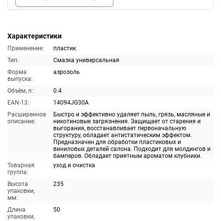
Характеристики
Применение:
пластик
Тип:
Смазка универсальная
Форма
аэрозоль
выпуска:
Объём, л:
0.4
EAN-13:
14094JG30A
Расширенное
Быстро и эффективно удаляет пыль, грязь, масляные и
описание:
никотиновые загрязнения. Защищает от старения и
выгорания, восстанавливает первоначальную
структуру, обладает антистатическим эффектом.
Предназначен для обработки пластиковых и
виниловых деталей салона. Подходит для молдингов и
бамперов. Обладает приятным ароматом клубники.
Товарная
уход и очистка
группа:
Высота
235
упаковки,
мм:
Длина
50
упаковки,