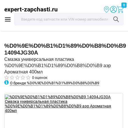
0
expert-zapchasti.ru
%D0%9E%D0%B1%D1%89%D0%B8%D0%B9
14094JG30A
Смазка универсальная пластика
%D0%9E%D0%B1%D1%89%D0%B8%D0%B9 аэр
Ароматная 400мл
0 оценок
О бренде %D0%9E%D0%B1%D1%89%D0%B8%D0%B9