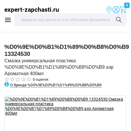
0
expert-zapchasti.ru
%D0%9E%D0%B1%D1%89%D0%B8%D0%B9
13324530
Смазка универсальная пластика
%D0%9E%D0%B1%D1%89%D0%B8%D0%B9 аэр
Ароматная 400мл
0 оценок
О бренде %D0%9E%D0%B1%D1%89%D0%B8%D0%B9