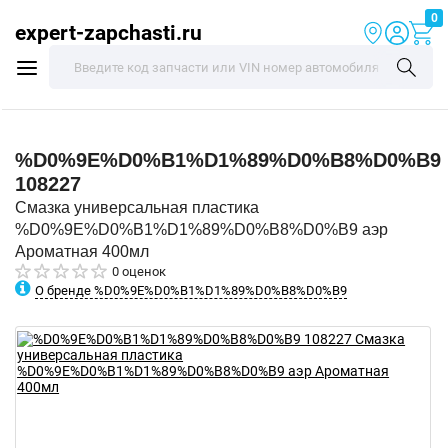
0
expert-zapchasti.ru
%D0%9E%D0%B1%D1%89%D0%B8%D0%B9
108227
Смазка универсальная пластика
%D0%9E%D0%B1%D1%89%D0%B8%D0%B9 аэр
Ароматная 400мл
0 оценок
О бренде %D0%9E%D0%B1%D1%89%D0%B8%D0%B9