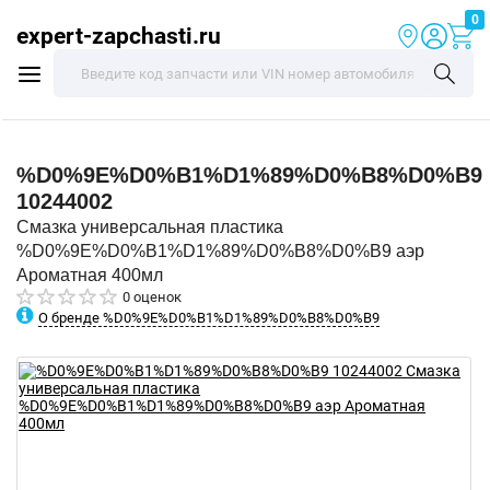
0
expert-zapchasti.ru
%D0%9E%D0%B1%D1%89%D0%B8%D0%B9
10244002
Смазка универсальная пластика
%D0%9E%D0%B1%D1%89%D0%B8%D0%B9 аэр
Ароматная 400мл
0 оценок
О бренде %D0%9E%D0%B1%D1%89%D0%B8%D0%B9