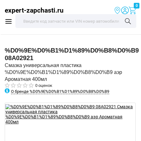
0
expert-zapchasti.ru
%D0%9E%D0%B1%D1%89%D0%B8%D0%B9
08A02921
Смазка универсальная пластика
%D0%9E%D0%B1%D1%89%D0%B8%D0%B9 аэр
Ароматная 400мл
0 оценок
О бренде %D0%9E%D0%B1%D1%89%D0%B8%D0%B9